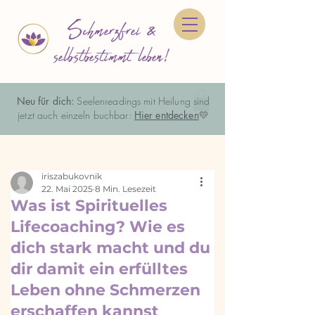
Schmerzfrei &
selbstbestimmt leben!
Neu für dich:
Seelenreadings mit Heilung sind
jetzt auch einzeln buchbar:
Hier entdecken
💛
iriszabukovnik
22. Mai 2025
8 Min. Lesezeit
Was ist Spirituelles
Lifecoaching? Wie es
dich stark macht und du
dir damit ein erfülltes
Leben ohne Schmerzen
erschaffen kannst