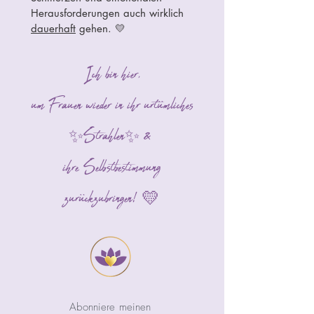
Herausforderungen auch wirklich
dauerhaft
gehen. 💛
​Ich bin hier,
um Frauen wieder in ihr urtümliches
Strahlen
&
✨
✨
ihre Selbstbestimmung
zurückzubringen!
💛
Abonniere meinen