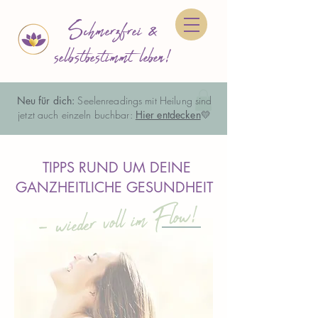
Schmerzfrei &
selbstbestimmt leben!
Neu für dich:
Seelenreadings mit Heilung sind
jetzt auch einzeln buchbar:
Hier entdecken
💛
TIPPS RUND UM DEINE
GANZHEITLICHE GESUNDHEIT
- wieder voll im Flow!