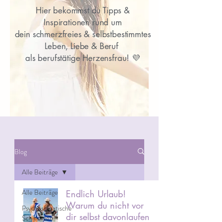
Hier bekommst du Tipps &
Inspirationen rund um
dein
schmerzfreies & selbstbestimmtes
Leben, Liebe & Beruf
als berufstätige Herzensfrau! 💜
Blog
Alle Beiträge
Alle Beiträge
Endlich Urlaub!
Warum du nicht vor
Psychosomatische
dir selbst davonlaufen
Schmerzen